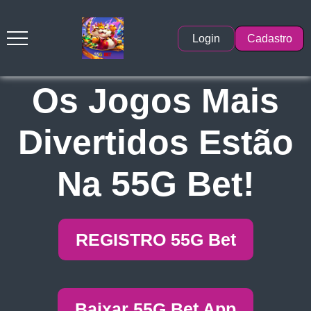
Login
Cadastro
Os Jogos Mais
Divertidos Estão
Na 55G Bet!
REGISTRO 55G Bet
Baixar 55G Bet App