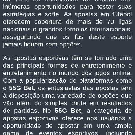
inúmeras oportunidades para testar suas
estratégias e sorte. As apostas em futebol
oferecem cobertura de mais de 70 ligas
nacionais e grandes torneios internacionais,
assegurando que os fãs deste esporte
jamais fiquem sem opções.
As apostas esportivas têm se tornado uma
das principais formas de entretenimento e
entretenimento no mundo dos jogos online.
Com a popularização de plataformas como
o
55G Bet
, os entusiastas das apostas têm
à disposição uma variedade de opções que
vão além do simples chute em resultados
de partidas. No
55G Bet
, a categoria de
apostas esportivas oferece aos usuários a
oportunidade de apostar em uma ampla
gama de eventos esportivos, incluindo