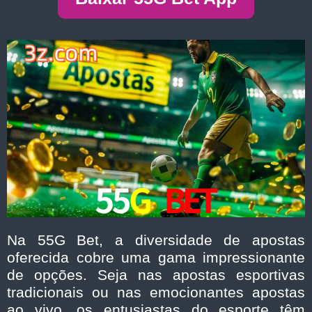
Na 55G Bet, a diversidade de apostas
oferecida cobre uma gama impressionante
de opções. Seja nas apostas esportivas
tradicionais ou nas emocionantes apostas
ao vivo, os entusiastas do esporte têm